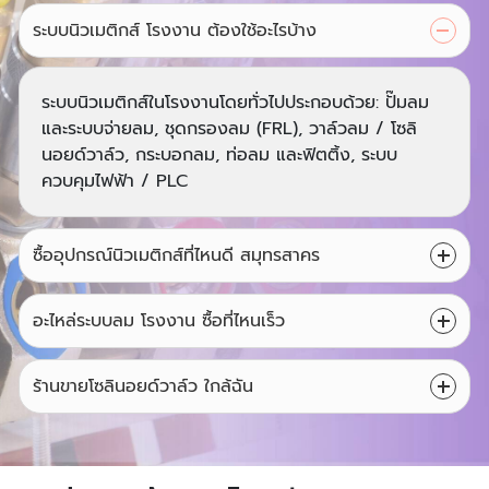
ระบบนิวเมติกส์ โรงงาน ต้องใช้อะไรบ้าง
ระบบนิวเมติกส์ในโรงงานโดยทั่วไปประกอบด้วย: ปั๊มลม
และระบบจ่ายลม, ชุดกรองลม (FRL), วาล์วลม / โซลิ
นอยด์วาล์ว, กระบอกลม, ท่อลม และฟิตติ้ง, ระบบ
ควบคุมไฟฟ้า / PLC
ซื้ออุปกรณ์นิวเมติกส์ที่ไหนดี สมุทรสาคร
อะไหล่ระบบลม โรงงาน ซื้อที่ไหนเร็ว
ร้านขายโซลินอยด์วาล์ว ใกล้ฉัน