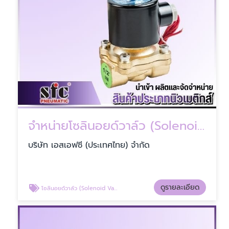
จำหน่ายโซลินอยด์วาล์ว (Solenoid Valve)
บริษัท เอสเอฟซี (ประเทศไทย) จำกัด
ดูรายละเอียด
โซลินอยด์วาล์ว (Solenoid Valve)