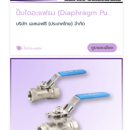
ปั๊มไดอะแฟรม (Diaphragm Pump)
บริษัท เอสเอฟซี (ประเทศไทย) จำกัด
ดูรายละเอียด
ปั๊มไดอะแฟรม