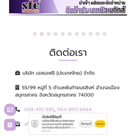
ติดต่อเรา
บริษัท เอสเอฟซี (ประเทศไทย) จำกัด
55/99 หมู่ที่ 5 ตำบลพันท้ายนรสิงห์ อำเภอเมือง
สมุทรสาคร จังหวัดสมุทรสาคร 74000
034-410-555
,
064-893-9444
เว็บไซต์นี้ใช้คุกกี้
เราใช้คุกกี้เพื่อเพิ่มประสิทธิภาพและ
sfcg-sales@hotmail.com
ตั้งค่าคุกกี้
ยอมรับ
มอบประสบการณ์ความพึงพอใจ
ของท่านในการใช้งานเว็บไซต์
เรียน
รู้เพิ่มเติม