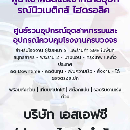
รณ์นิวเมติกส์ ไฮดรอลิค
ศูนย์รวมอุปกรณ์อุตสาหกรรม
และ
อุปกรณ์ควบคุมโรงงาน
ครบวงจร
สำหรับโรงงาน ผู้รับเหมา SI และร้านค้า SME ในพื้นที่
สมุทรสาคร - พระราม 2 - บางบอน - กรุงเทพ และทั่ว
ประเทศ
ลด Downtime • ลดต้นทุน • เพิ่มความเร็ว • สั่งง่าย • ได้
ของตรงสเปก
พร้อมส่งด่วน | เทียบสเปกได้ | สต๊อกแน่น | รองรับงานเร่ง
ด่วน
บริษัท เอสเอฟซี