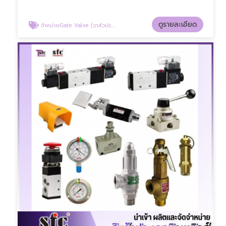
ดูรายละเอียด
จำหน่ายGate Valve (วาล์วประตูน้ำ)